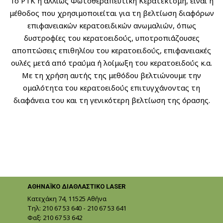
Το PTK ή αλλιώς Φωτοθεραπευτική Κερατεκτομή, είναι η
μέθοδος που χρησιμοποιείται για τη βελτίωση διαφόρων
επιφανειακών κερατοειδικών ανωμαλιών, όπως
δυστροφίες του κερατοειδούς, υποτροπιάζουσες
αποπτώσεις επιθηλίου του κερατοειδούς, επιφανειακές
ουλές μετά από τραύμα ή λοίμωξη του κερατοειδούς κ.α.
Με τη χρήση αυτής της μεθόδου βελτιώνουμε την
ομαλότητα του κερατοειδούς επιτυγχάνοντας τη
διαφάνεια του και τη γενικότερη βελτίωση της όρασης.
ΑΘΗΝΑΪΚΟ ΔΙΑΘΛΑΣΤΙΚΟ LASER
Κατεχάκη 74, 11525 Αθήνα
Τηλ:
210 67 53 640
-
210 67 53 641
Φαξ: 210 67 53 642