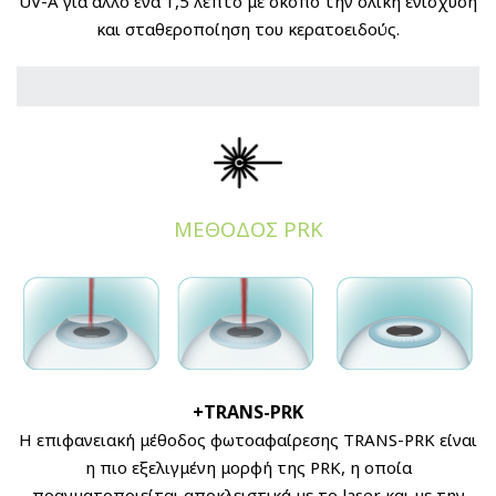
UV-A για άλλο ένα 1,5 λεπτό με σκοπό την ολική ενίσχυση
και σταθεροποίηση του κερατοειδούς.
ΜΕΘΟΔΟΣ PRK
+TRANS-PRK
Η επιφανειακή μέθοδος φωτοαφαίρεσης TRANS-PRK είναι
η πιο εξελιγμένη μορφή της PRK, η οποία
πραγματοποιείται αποκλειστικά με το laser και με την