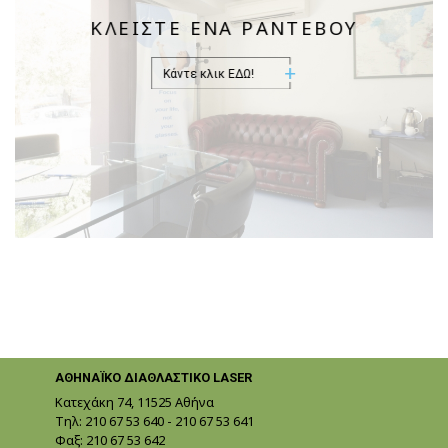
ΚΛΕΙΣΤΕ ΕΝΑ ΡΑΝΤΕΒΟΥ
ΑΘΗΝΑΪΚΟ ΔΙΑΘΛΑΣΤΙΚΟ LASER
Κατεχάκη 74, 11525 Αθήνα
Τηλ:
210 67 53 640
-
210 67 53 641
Φαξ: 210 67 53 642