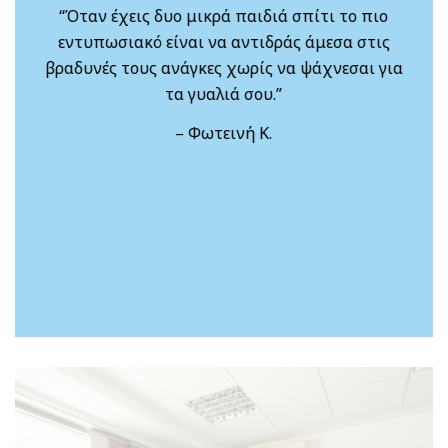
το πιο
“Αν σκεφτείς μόνο την οικονομία που κάνε
α στις
σκεπτόμενος τα προσεχή χρόνια χωρίς φα
εσαι για
και γυαλιά, το κάνεις χωρίς δεύτερη σκέψ
– Κώστας Σ.